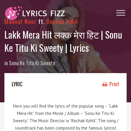
Mannat Noor
ft.
Rochak Kohli
Lakk Mera Hit लक्क मेरा हिट | Sonu
Ke Titu Ki Sweety | Lyrics
in
Sonu Ke Titu Ki Sweety
LYRIC
Print
Here you will find the lyrics of the popular song – “Lakk
Mera Hit” from the Movie / Album – “Sonu Ke Titu Ki
Sweety”. The Music Director is “Rochak Kohli”. The song /
soundtrack has been composed by the famous lyricist