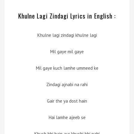
Khulne Lagi Zindagi Lyrics in English :
Khulne lagi zindagi khulne lagi
Mil gaye mil gaye
Mil gaye kuch lamhe ummeed ke
Zindagi ajnabi na rahi
Gair the ya dost hain
Hai lamhe ajeeb se
Khush bhi hain aur khushi bhi nahi