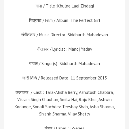
गाना / Title :Khulne Lagi Zindagi
चित्रपट / Film / Album :The Perfect Girl
संगीतकार / Music Director :Siddharth Mahadevan
गीतकार / Lyricist : Manoj Yadav
गायक / Singer(s) :Siddharth Mahadevan
जारी तिथि / Released Date :11 September 2015
कलाकार / Cast : Tara-Alisha Berry, Ashutosh Chabbra,
Vikram Singh Chauhan, Smita Hai, Raju Kher, Ashwin
Kodange, Sonali Sachdev, Teeshay Shah, Asha Sharma,
Shishir Sharma, Vijay Shetty
लेबल / Label :T-Series