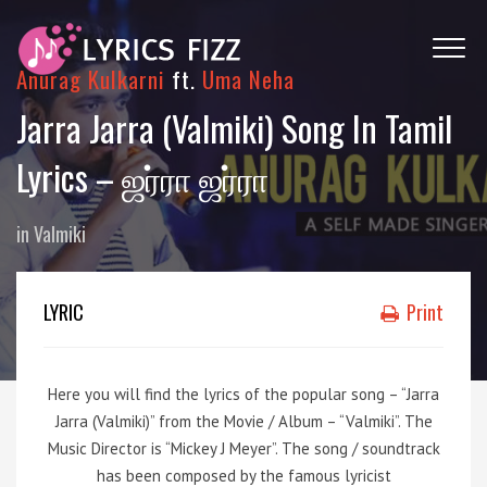
Anurag Kulkarni
ft.
Uma Neha
Jarra Jarra (Valmiki) Song In Tamil
Lyrics – ஜர்ரா ஜர்ரா
in
Valmiki
LYRIC
Print
Here you will find the lyrics of the popular song – “Jarra
Jarra (Valmiki)” from the Movie / Album – “Valmiki”. The
Music Director is “Mickey J Meyer”. The song / soundtrack
has been composed by the famous lyricist