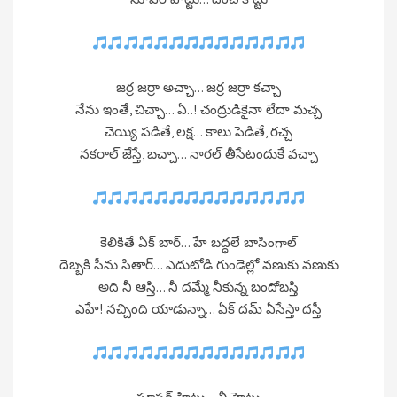
జర్ర జర్రా అచ్చా… జర్ర జర్రా కచ్చా
నేను ఇంతే, చిచ్చా… ఏ..! చంద్రుడికైనా లేదా మచ్చ
చెయ్యి పడితే, లక్ష… కాలు పెడితే, రచ్చ
నకరాల్ జేస్తే, బచ్చా… నారల్ తీసేటందుకే వచ్చా
కెలికితే ఏక్ బార్… హే బద్ధలే బాసింగాల్
దెబ్బకి సీను సితార్… ఎదుటోడి గుండెల్లో వణుకు వణుకు
అది నీ ఆస్తి… నీ దమ్మే నీకున్న బందోబస్తి
ఎహే! నచ్చింది యాడున్నా… ఏక్ దమ్ ఏసేస్తా దస్తీ