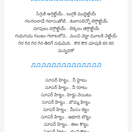
సిగ్గుకి అగ్గెట్టేయ్… బుగ్గకి ముద్దెట్టేయ్
గలగలలాడే గలాసుతోటి… కులాసలెన్నో లెగ్గొట్టేయ్
చూపులు దిగ్గొట్టేయ్… లెక్కలు తెగ్గొట్టేయ్
గుడుగుడు గుంజం గలాటలోన… మంచి చెడ్డా మూలకి నెట్టేయ్
గిర గిర గిర గిర తిరిగే నడుమిది… కొర కొర చూపుకి కర కర
మన్నదిరో
సూపర్ హిట్టు… నీ హైటు
సూపర్ హిట్టు… నీ రూటు
సూపర్ హిట్టు.. హెడ్డు వెయిటు
సూపర్ హిట్టు… బొమ్మ హిట్టు
సూపర్ హిట్టు… మీసం కట్టు
సూపర్ హిట్టు… ఇభూది బొట్టు
సూపర్ హిట్టు… ఈల కొట్టు
సూపర్ హిట్టు… దంచి కొట్టు