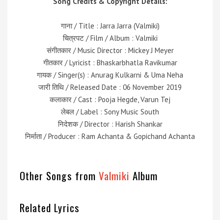
Song Credits & Copyright Details:
गाना / Title : Jarra Jarra (Valmiki)
चित्रपट / Film / Album : Valmiki
संगीतकार / Music Director : Mickey J Meyer
गीतकार / Lyricist : Bhaskarbhatla Ravikumar
गायक / Singer(s) : Anurag Kulkarni & Uma Neha
जारी तिथि / Released Date : 06 November 2019
कलाकार / Cast : Pooja Hegde, Varun Tej
लेबल / Label : Sony Music South
निदेशक / Director : Harish Shankar
निर्माता / Producer : Ram Achanta & Gopichand Achanta
Other Songs from
Valmiki
Album
Related Lyrics