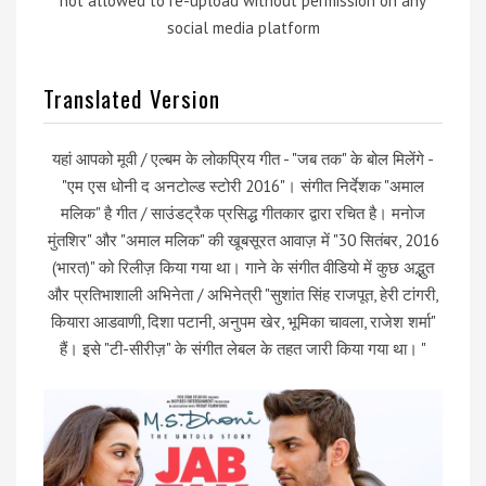
not allowed to re-upload without permission on any
social media platform
Translated Version
यहां आपको मूवी / एल्बम के लोकप्रिय गीत - "जब तक" के बोल मिलेंगे -
"एम एस धोनी द अनटोल्ड स्टोरी 2016"। संगीत निर्देशक "अमाल
मलिक" है गीत / साउंडट्रैक प्रसिद्ध गीतकार द्वारा रचित है। मनोज
मुंतशिर" और "अमाल मलिक" की खूबसूरत आवाज़ में "30 सितंबर, 2016
(भारत)" को रिलीज़ किया गया था। गाने के संगीत वीडियो में कुछ अद्भुत
और प्रतिभाशाली अभिनेता / अभिनेत्री "सुशांत सिंह राजपूत, हेरी टांगरी,
कियारा आडवाणी, दिशा पटानी, अनुपम खेर, भूमिका चावला, राजेश शर्मा"
हैं। इसे "टी-सीरीज़" के संगीत लेबल के तहत जारी किया गया था। "