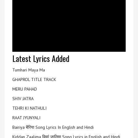
Latest Lyrics Added
Tumhari Maya Ma
GHAPROL TITLE TRACK
MERU PAHAD
SHIV JATRA
TEHRI KI NATHULI
RAAT JYUNYALI
Bairiya बैरिया Song Lyrics In English and Hindi
Kiddan Zaalima किद्दां ज़ालिमा Song Lyrics in English and Hindi