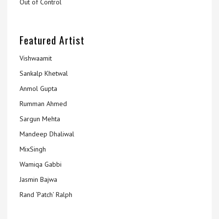
Out of Control
Featured Artist
Vishwaamit
Sankalp Khetwal
Anmol Gupta
Rumman Ahmed
Sargun Mehta
Mandeep Dhaliwal
MixSingh
Wamiqa Gabbi
Jasmin Bajwa
Rand ‘Patch’ Ralph