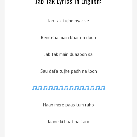
Jab Tak Lyrics In English:
Jab tak tujhe pyar se
Beinteha main bhar na doon
Jab tak main duaaoon sa
Sau dafa tujhe padh na loon
Haan mere paas tum raho
Jaane ki baat na karo