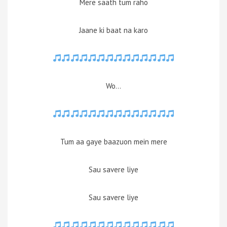
Mere saath tum raho
Jaane ki baat na karo
Wo…
Tum aa gaye baazuon mein mere
Sau savere liye
Sau savere liye