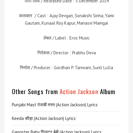
जारी तिथि / Released Date : 5 December 2014
कलाकार / Cast : Ajay Devgan, Sonakshi Sinha, Yami
Gautam, Kunaal Roy Kapur, Manasvi Mamgai
लेबल / Label : Eros Music
निदेशक / Director : Prabhu Deva
निर्माता / Producer : Gordhan P. Tanwani, Sunil Lulla
Other Songs from
Action Jackson
Album
Punjabi Mast पंजाबी मस्त (Action Jackson) Lyrics
Keeda कीड़ा (Action Jackson) Lyrics
Gangster Baby गैंगस्टर बेबी (Action Jackson) Lyrics