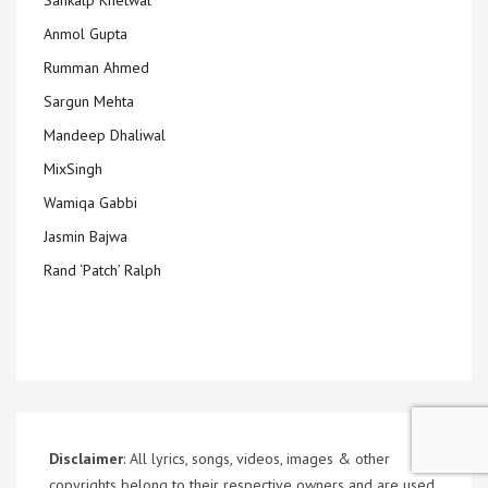
Sankalp Khetwal
Anmol Gupta
Rumman Ahmed
Sargun Mehta
Mandeep Dhaliwal
MixSingh
Wamiqa Gabbi
Jasmin Bajwa
Rand ‘Patch’ Ralph
Disclaimer
: All lyrics, songs, videos, images & other
copyrights belong to their respective owners and are used