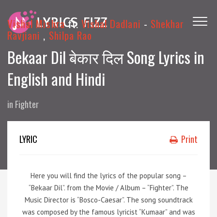
Vishal Mishra
ft.
Vishal Dadlani
-
Shekhar
Ravjiani
,
Shilpa Rao
Bekaar Dil बेकार दिल Song Lyrics in
English and Hindi
in
Fighter
LYRIC
Print
Here you will find the lyrics of the popular song –
“Bekaar Dil”. from the Movie / Album – “Fighter”. The
Music Director is “Bosco-Caesar”. The song soundtrack
was composed by the famous lyricist “Kumaar” and was