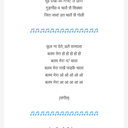
मुँह देखी का गिफ्ट ले छोरी
गुड़गाँवा म चालै सै सिक्का
जित जावां उत चालै सै गोली
फूल ना देते, डलै वरमाला
बलम तेरा हो हो हो हो हो
बलम मेरा 47 वाला
बलम मेरा राखै पाडकै चाला
बलम मेरा ओ ओ ओ ओ ओ
बलम मेरा आ आ आ आ आ
(संगीत)