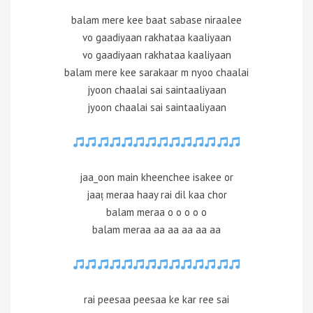
balam mere kee baat sabase niraalee
vo gaadiyaan rakhataa kaaliyaan
vo gaadiyaan rakhataa kaaliyaan
balam mere kee sarakaar m nyoo chaalai
jyoon chaalai sai saintaaliyaan
jyoon chaalai sai saintaaliyaan
jaa_oon main kheenchee isakee or
jaaṭ meraa haay rai dil kaa chor
balam meraa o o o o o
balam meraa aa aa aa aa aa
rai peesaa peesaa ke kar ree sai