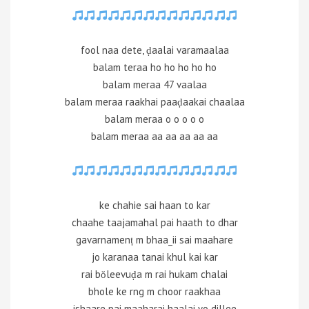
fool naa dete, ḍaalai varamaalaa
balam teraa ho ho ho ho ho
balam meraa 47 vaalaa
balam meraa raakhai paaḍaakai chaalaa
balam meraa o o o o o
balam meraa aa aa aa aa aa
ke chahie sai haan to kar
chaahe taajamahal pai haath to dhar
gavarnamenṭ m bhaa_ii sai maahare
jo karanaa tanai khul kai kar
rai bŏleevuḍa m rai hukam chalai
bhole ke rng m choor raakhaa
ishaare pai maaharai haalai yo dillee