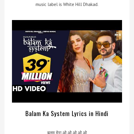
music label is White Hill Dhakad.
Balam Ka System Lyrics in Hindi
बलम मेरा ओ ओ ओ ओ ओ