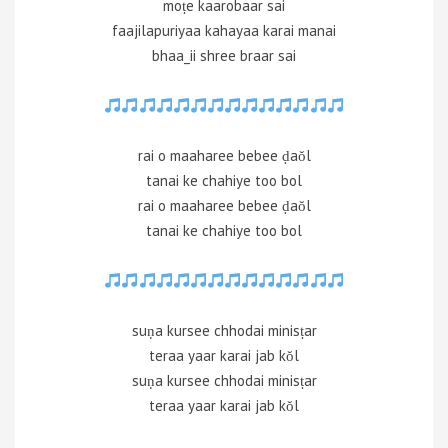
moṭe kaarobaar sai
faajilapuriyaa kahayaa karai manai
bhaa_ii shree braar sai
rai o maaharee bebee ḍaŏl
tanai ke chahiye too bol
rai o maaharee bebee ḍaŏl
tanai ke chahiye too bol
suṇa kursee chhodai minisṭar
teraa yaar karai jab kŏl
suṇa kursee chhodai minisṭar
teraa yaar karai jab kŏl