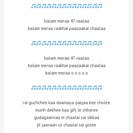
balam meraa 47 vaalaa
balam meraa raakhai paaḍaakai chaalaa
balam meraa 47 vaalaa
balam meraa raakhai paaḍaakai chaalaa
balam meraa o o o o o
rai guchchee kaa daamaṇa ḍaiṭṭaa kee cholee
munh dekhee kaa gifṭ le chhoree
gudagaanvaa m chaalai sai sikkaa
jit jaavaan ut chaalai sai golee