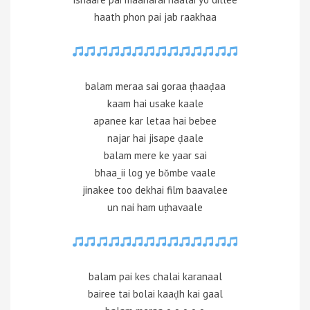
haath phon pai jab raakhaa
balam meraa sai goraa ṭhaaḍaa
kaam hai usake kaale
apanee kar letaa hai bebee
najar hai jisape ḍaale
balam mere ke yaar sai
bhaa_ii log ye bŏmbe vaale
jinakee too dekhai film baavalee
un nai ham uṭhavaale
balam pai kes chalai karanaal
bairee tai bolai kaaḍh kai gaal