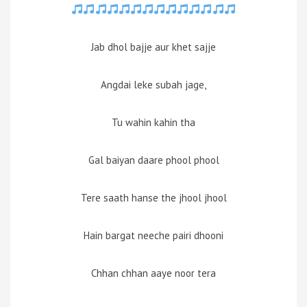
Jab dhol bajje aur khet sajje
Angdai leke subah jage,
Tu wahin kahin tha
Gal baiyan daare phool phool
Tere saath hanse the jhool jhool
Hain bargat neeche pairi dhooni
Chhan chhan aaye noor tera