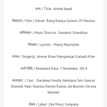
गाना / Title :Anhad Naad
चित्रपट / Film / Album :Rang Rasiya Colours Of Passion
संगीतकार / Music Director :Sandesh Shandilya
गीतकार / Lyricist : Manoj Muntashir
गायक / Singer(s) :Anwar Khan Manganiyar, Kailash Kher
जारी तिथि / Released Date :7 November 2014
कलाकार / Cast : Randeep Hooda, Nandana Sen, Gaurav
Dwivedi, Vipin Sharma, Paresh Rawal, Jim Boeven, Feryna
Wazheir
लेबल / Label :Zee Music Company