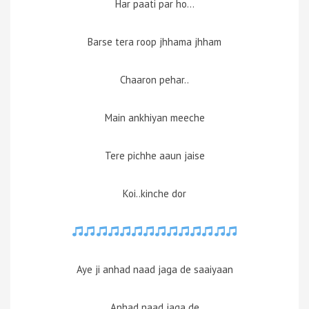
Har paati par ho…
Barse tera roop jhhama jhham
Chaaron pehar..
Main ankhiyan meeche
Tere pichhe aaun jaise
Koi..kinche dor
Aye ji anhad naad jaga de saaiyaan
Anhad naad jaga de