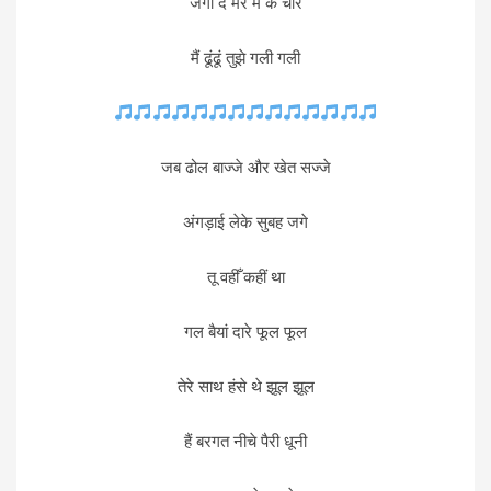
जगा दे मेरे मैं के चोर
मैं ढूंढूं तुझे गली गली
जब ढोल बाज्जे और खेत सज्जे
अंगड़ाई लेके सुबह जगे
तू वहीँ कहीं था
गल बैयां दारे फूल फूल
तेरे साथ हंसे थे झूल झूल
हैं बरगत नीचे पैरी धूनी