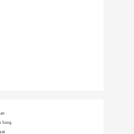
jan
ti Song
zal