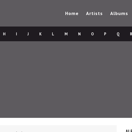
Home
Artists
Albums
H
I
J
K
L
M
N
O
P
Q
AL