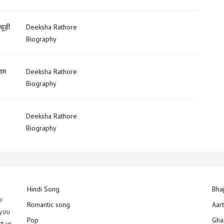
चूड़ी
Deeksha Rathore
Biography
ाम
Deeksha Rathore
Biography
Deeksha Rathore
Biography
Hindi Song
Bha
e
Romantic song
Aar
 you
Pop
Gha
ct us