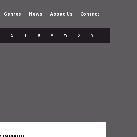
Genres
News
About Us
Contact
R
S
T
U
V
W
X
Y
BUM PHOTO