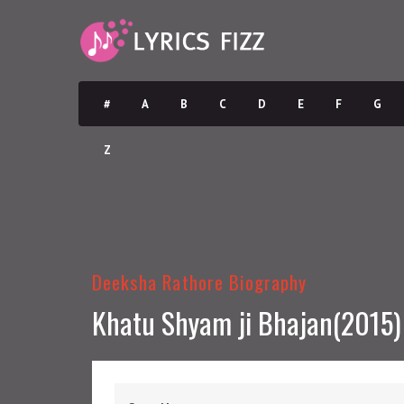
#
A
B
C
D
E
F
G
Z
Deeksha Rathore Biography
Khatu Shyam ji Bhajan(2015)