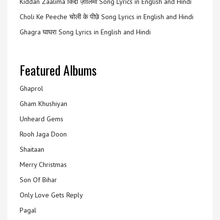
Kiddan Zaalima किद्दां ज़ालिमा Song Lyrics in English and Hindi
Choli Ke Peeche चोली के पीछे Song Lyrics in English and Hindi
Ghagra घाघरा Song Lyrics in English and Hindi
Featured Albums
Ghaprol
Gham Khushiyan
Unheard Gems
Rooh Jaga Doon
Shaitaan
Merry Christmas
Son Of Bihar
Only Love Gets Reply
Pagal