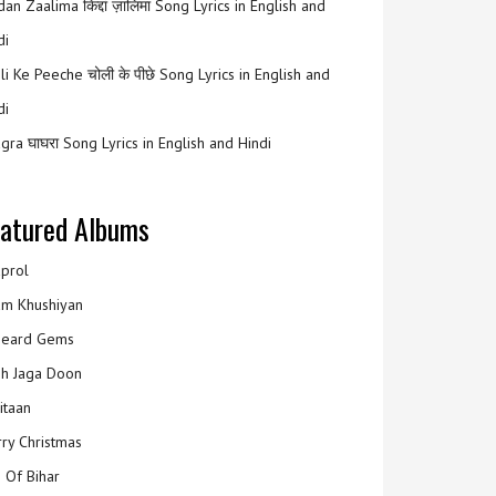
an Zaalima किद्दां ज़ालिमा Song Lyrics in English and
di
li Ke Peeche चोली के पीछे Song Lyrics in English and
di
gra घाघरा Song Lyrics in English and Hindi
atured Albums
prol
m Khushiyan
eard Gems
h Jaga Doon
itaan
ry Christmas
 Of Bihar