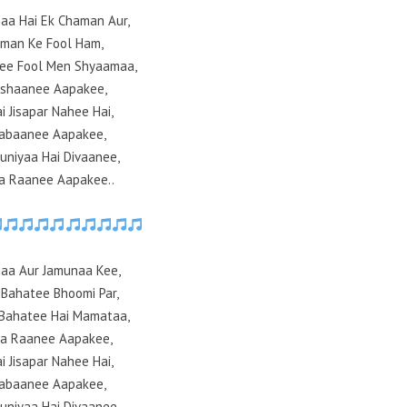
aa Hai Ek Chaman Aur,
aman Ke Fool Ham,
hee Fool Men Shyaamaa,
ishaanee Aapakee,
i Jisapar Nahee Hai,
abaanee Aapakee,
uniyaa Hai Divaanee,
a Raanee Aapakee..
gaa Aur Jamunaa Kee,
Bahatee Bhoomi Par,
 Bahatee Hai Mamataa,
a Raanee Aapakee,
i Jisapar Nahee Hai,
abaanee Aapakee,
uniyaa Hai Divaanee,