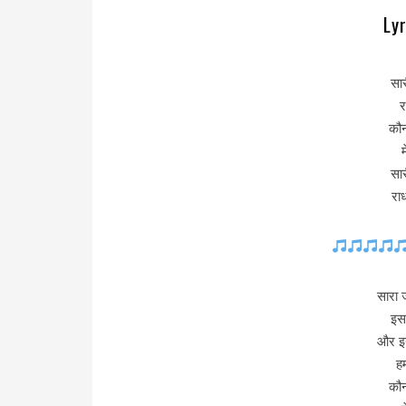
Ly
सार
र
कौन
सार
रा
सारा 
इस
और इन
ह
कौन