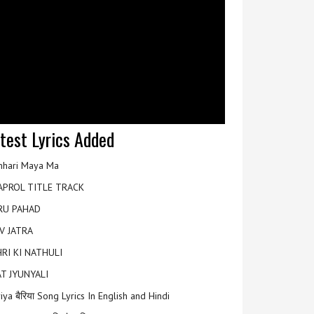
test Lyrics Added
hari Maya Ma
APROL TITLE TRACK
RU PAHAD
V JATRA
RI KI NATHULI
T JYUNYALI
riya बैरिया Song Lyrics In English and Hindi