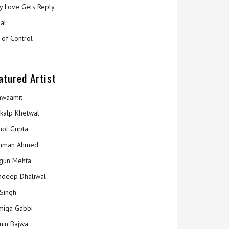
y Love Gets Reply
al
 of Control
atured Artist
hwaamit
kalp Khetwal
ol Gupta
mman Ahmed
gun Mehta
deep Dhaliwal
Singh
iqa Gabbi
min Bajwa