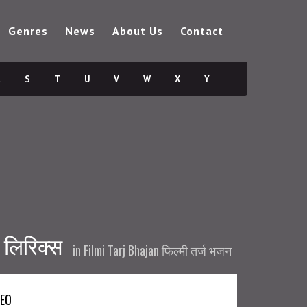
Genres
News
About Us
Contact
R
S
T
U
V
W
X
Y
 लिरिक्स
in
Filmi Tarj Bhajan फिल्मी तर्ज भजन
DEO