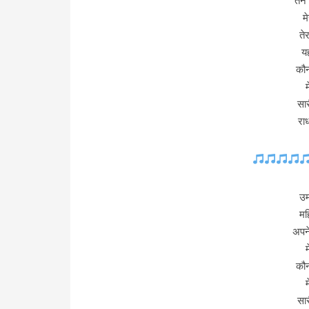
तन 
म
ते
य
कौन
सार
रा
उम
मह
अपने
कौन
सार