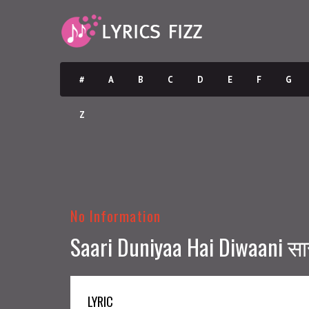
#
A
B
C
D
E
F
G
Z
No Information
Saari Duniyaa Hai Diwaani सा
LYRIC