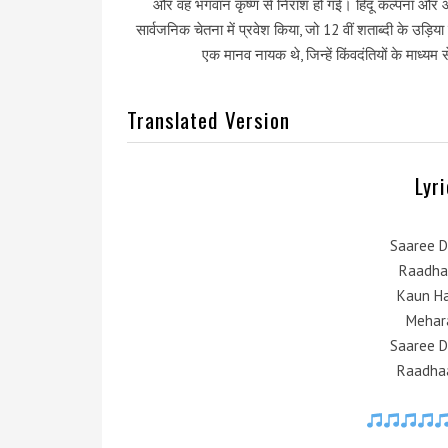
और वह भगवान कृष्ण से निराश हो गई। हिंदू कल्पना और आस्था म
सार्वजनिक चेतना में प्रवेश किया, जो 12 वीं शताब्दी के उड़
एक मानव नायक थे, जिन्हें किंवदंतियों के माध्यम 
Translated Version
Lyr
Saaree D
Raadha
Kaun Ha
Mehar
Saaree D
Raadha