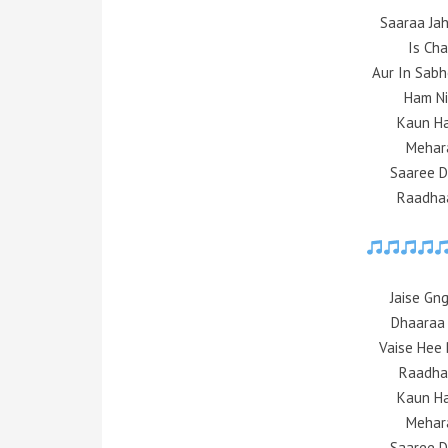
Saaraa Jah
Is Ch
Aur In Sab
Ham N
Kaun Ha
Mehar
Saaree D
Raadha
Jaise Gn
Dhaaraa 
Vaise Hee
Raadha
Kaun Ha
Mehar
Saaree D