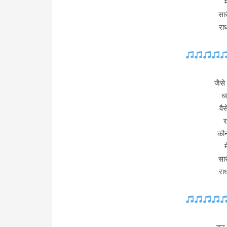
सार
रा
जैसे
धा
वैस
र
कौन
सार
रा