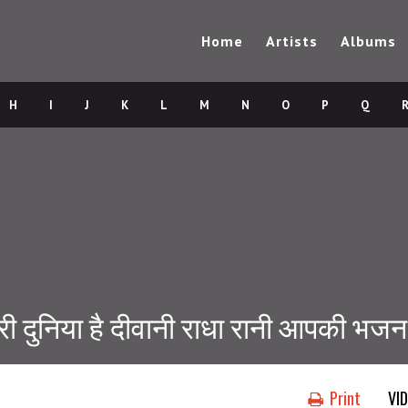
Home
Artists
Albums
H
I
J
K
L
M
N
O
P
Q
री दुनिया है दीवानी राधा रानी आपकी भजन
Print
VI