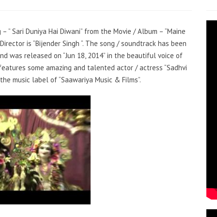
g – ” Sari Duniya Hai Diwani” from the Movie / Album – “Maine
irector is “Bijender Singh “. The song / soundtrack has been
nd was released on “Jun 18, 2014” in the beautiful voice of
g features some amazing and talented actor / actress “Sadhvi
 the music label of “Saawariya Music & Films”.