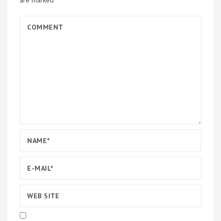
are marked
*