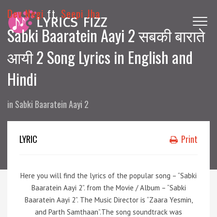
Dev Negi
ft.
Seepi Jha
Sabki Baaratein Aayi 2 सबकी बाराते
आयी 2 Song Lyrics in English and
Hindi
in
Sabki Baaratein Aayi 2
LYRIC
Print
Here you will find the lyrics of the popular song – “Sabki
Baaratein Aayi 2”. from the Movie / Album – “Sabki
Baaratein Aayi 2”. The Music Director is “Zaara Yesmin,
and Parth Samthaan”.The song soundtrack was