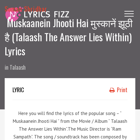
Suman Shridhar
Muskaanein Jhooti Hai मुस्कानें झूठी
है (Talaash The Answer Lies Within)
Lyrics
in
Talaash
LYRIC
Print
Here you will find the lyrics of the popular song – “
Muskaanein Jhooti Hai ” from the Movie / Album “ Talaash
The Answer Lies Within”.The Music Director is “Ram
Sampath”. The song / soundtrack has been composed by