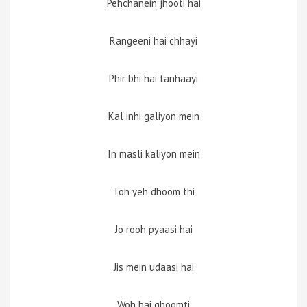
Pehchanein jhooti hai
Rangeeni hai chhayi
Phir bhi hai tanhaayi
Kal inhi galiyon mein
In masli kaliyon mein
Toh yeh dhoom thi
Jo rooh pyaasi hai
Jis mein udaasi hai
Woh hai ghoomti