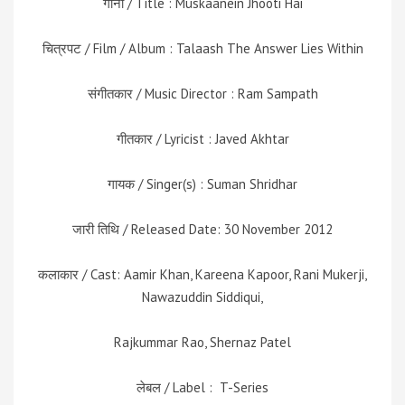
गाना / Title : Muskaanein Jhooti Hai
चित्रपट / Film / Album : Talaash The Answer Lies Within
संगीतकार / Music Director : Ram Sampath
गीतकार / Lyricist : Javed Akhtar
गायक / Singer(s) : Suman Shridhar
जारी तिथि / Released Date: 30 November 2012
कलाकार / Cast: Aamir Khan, Kareena Kapoor, Rani Mukerji,
Nawazuddin Siddiqui,
Rajkummar Rao, Shernaz Patel
लेबल / Label : T-Series