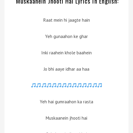
Muskaanein Jhooti Hai Lyrics In English
:
Raat mein hi jaagte hain
Yeh gunaahon ke ghar
Inki raahein khole baahein
Jo bhi aaye idhar aa haa
Yeh hai gumraahon ka rasta
Muskaanein jhooti hai