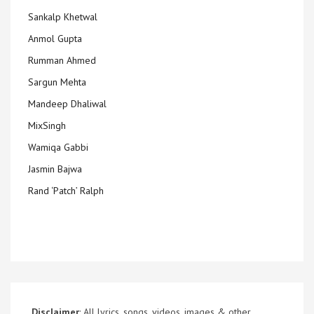
Sankalp Khetwal
Anmol Gupta
Rumman Ahmed
Sargun Mehta
Mandeep Dhaliwal
MixSingh
Wamiqa Gabbi
Jasmin Bajwa
Rand ‘Patch’ Ralph
Disclaimer
: All lyrics, songs, videos, images & other