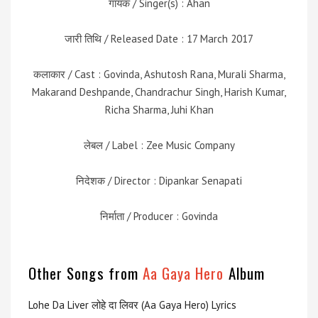
गायक / Singer(s) : Ahan
जारी तिथि / Released Date : 17 March 2017
कलाकार / Cast : Govinda, Ashutosh Rana, Murali Sharma,
Makarand Deshpande, Chandrachur Singh, Harish Kumar,
Richa Sharma, Juhi Khan
लेबल / Label : Zee Music Company
निदेशक / Director : Dipankar Senapati
निर्माता / Producer : Govinda
Other Songs from
Aa Gaya Hero
Album
Lohe Da Liver लोहे दा लिवर (Aa Gaya Hero) Lyrics