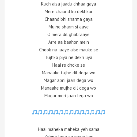
Kuch aisa jaadu chhaa gaya
Mere chaand ko dekhkar
Chaand bhi sharma gaya
Mujhe sharm si aaye
O mera dil ghabraaye
Arre aa baahon mein
Chook na jaaye aise mauke se
Tujhko piya ne dekh liya
Haai re dhoke se
Manaake tujhe dil dega wo
Magar apni jaan dega wo
Manaake mujhe dil dega wo
Magar meri jaan lega wo
Haai maheka maheka yeh sama
Kehne laga aa pyaar kar