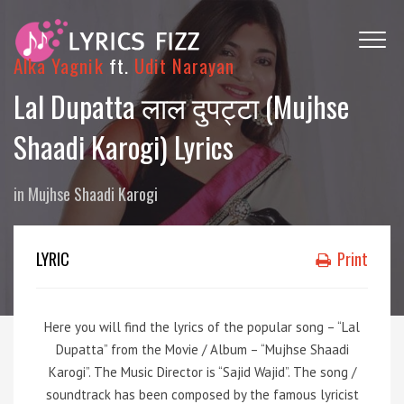
Alka Yagnik
ft.
Udit Narayan
Lal Dupatta लाल दुपट्टा (Mujhse
Shaadi Karogi) Lyrics
in
Mujhse Shaadi Karogi
LYRIC
Print
Here you will find the lyrics of the popular song – “Lal
Dupatta” from the Movie / Album – “Mujhse Shaadi
Karogi”. The Music Director is “Sajid Wajid”. The song /
soundtrack has been composed by the famous lyricist