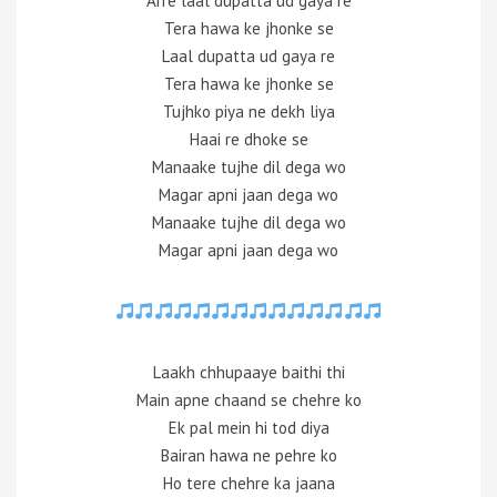
Arre laal dupatta ud gaya re
Tera hawa ke jhonke se
Laal dupatta ud gaya re
Tera hawa ke jhonke se
Tujhko piya ne dekh liya
Haai re dhoke se
Manaake tujhe dil dega wo
Magar apni jaan dega wo
Manaake tujhe dil dega wo
Magar apni jaan dega wo
Laakh chhupaaye baithi thi
Main apne chaand se chehre ko
Ek pal mein hi tod diya
Bairan hawa ne pehre ko
Ho tere chehre ka jaana