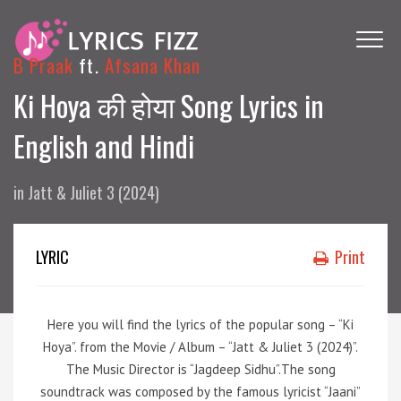
B Praak
ft.
Afsana Khan
Ki Hoya की होया Song Lyrics in
English and Hindi
in
Jatt & Juliet 3 (2024)
LYRIC
Print
Here you will find the lyrics of the popular song – “Ki
Hoya”. from the Movie / Album – “Jatt & Juliet 3 (2024)”.
The Music Director is “Jagdeep Sidhu”.The song
soundtrack was composed by the famous lyricist “Jaani”