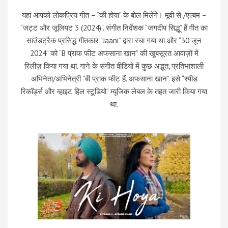
यहां आपको लोकप्रिय गीत – “की होया” के बोल मिलेंगे। मूवी से /एल्बम –
“जट्ट और जूलियट 3 (2024)”. संगीत निर्देशक “जगदीप सिद्धू” हैं.गीत का
साउंडट्रैक प्रसिद्ध गीतकार “Jaani” द्वारा रचा गया था और “30 जून
2024” को “B प्राक फीट अफसाना खान” की खूबसूरत आवाज़ों में
रिलीज़ किया गया था. गाने के संगीत वीडियो में कुछ अद्भुत, प्रतिभाशाली
अभिनेता/अभिनेत्री “बी प्राक फीट हैं. अफसाना खान”. इसे “स्पीड
रिकॉर्ड्स और व्हाइट हिल स्टूडियो” म्यूजिक लेबल के तहत जारी किया गया
था.