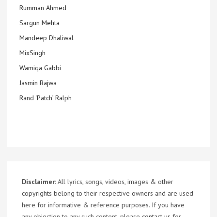
Rumman Ahmed
Sargun Mehta
Mandeep Dhaliwal
MixSingh
Wamiqa Gabbi
Jasmin Bajwa
Rand ‘Patch’ Ralph
Disclaimer
: All lyrics, songs, videos, images & other
copyrights belong to their respective owners and are used
here for informative & reference purposes. If you have
any objection to any such content, please
contact us
for