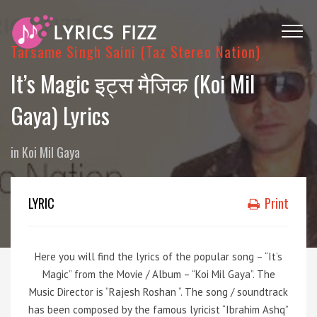
Tarsame Singh Saini (Taz Stereo Nation)
It’s Magic इट्स मैजिक (Koi Mil
Gaya) Lyrics
in
Koi Mil Gaya
LYRIC
Print
Here you will find the lyrics of the popular song – “It’s
Magic” from the Movie / Album – “Koi Mil Gaya”. The
Music Director is “Rajesh Roshan “. The song / soundtrack
has been composed by the famous lyricist “Ibrahim Ashq”