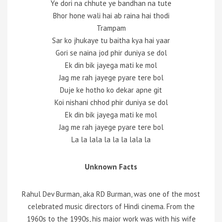
Ye dori na chhute ye bandhan na tute
Bhor hone wali hai ab raina hai thodi
Trampam
Sar ko jhukaye tu baitha kya hai yaar
Gori se naina jod phir duniya se dol
Ek din bik jayega mati ke mol
Jag me rah jayege pyare tere bol
Duje ke hotho ko dekar apne git
Koi nishani chhod phir duniya se dol
Ek din bik jayega mati ke mol
Jag me rah jayege pyare tere bol
La la lala la la la lala la
Unknown Facts
Rahul Dev Burman, aka RD Burman, was one of the most
celebrated music directors of Hindi cinema. From the
1960s to the 1990s, his major work was with his wife