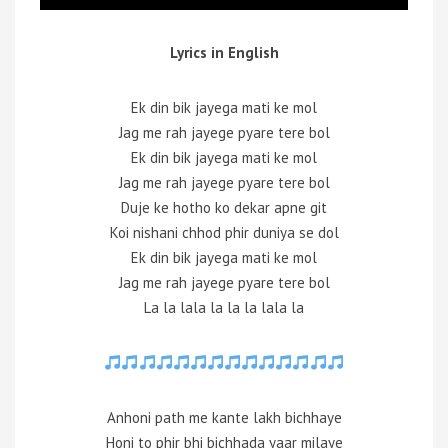
Lyrics in English
Ek din bik jayega mati ke mol
Jag me rah jayege pyare tere bol
Ek din bik jayega mati ke mol
Jag me rah jayege pyare tere bol
Duje ke hotho ko dekar apne git
Koi nishani chhod phir duniya se dol
Ek din bik jayega mati ke mol
Jag me rah jayege pyare tere bol
La la lala la la la lala la
Anhoni path me kante lakh bichhaye
Honi to phir bhi bichhada yaar milaye