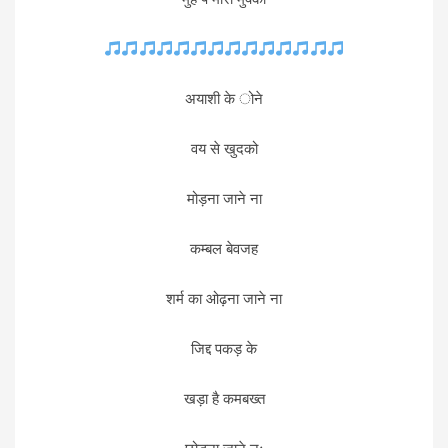
अयाशी के ोने
वय से खुदको
मोड़ना जाने ना
कम्बल बेवजह
शर्म का ओढ़ना जाने ना
जिद्द पकड़ के
खड़ा है कमबख्त