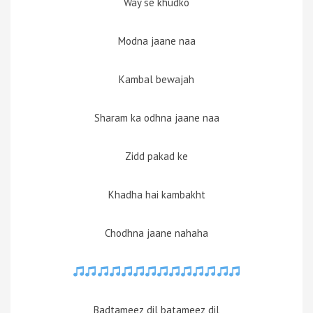
Way se khudko
Modna jaane naa
Kambal bewajah
Sharam ka odhna jaane naa
Zidd pakad ke
Khadha hai kambakht
Chodhna jaane nahaha
Badtameez dil batameez dil