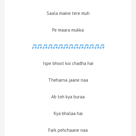
Saala maine tere muh
Pe maara mukka
Ispe bhoot koi chadha hai
Theharna jaane naa
Ab toh kya buraa
Kya bhalaa hai
Fark pehchaane naa