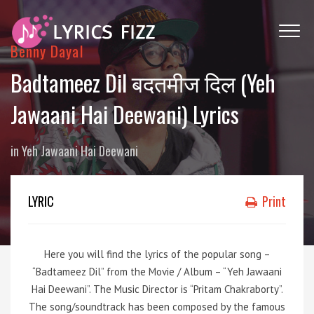
Benny Dayal
Badtameez Dil बदतमीज दिल (Yeh
Jawaani Hai Deewani) Lyrics
in
Yeh Jawaani Hai Deewani
LYRIC
Print
Here you will find the lyrics of the popular song –
“Badtameez Dil” from the Movie / Album – “Yeh Jawaani
Hai Deewani”. The Music Director is “Pritam Chakraborty”.
The song/soundtrack has been composed by the famous