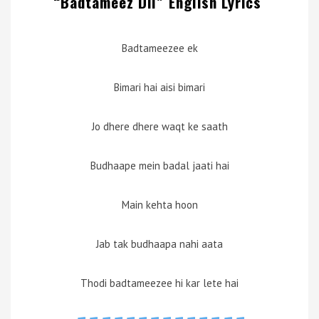
“Badtameez Dil” English Lyrics
Badtameezee ek
Bimari hai aisi bimari
Jo dhere dhere waqt ke saath
Budhaape mein badal jaati hai
Main kehta hoon
Jab tak budhaapa nahi aata
Thodi badtameezee hi kar lete hai