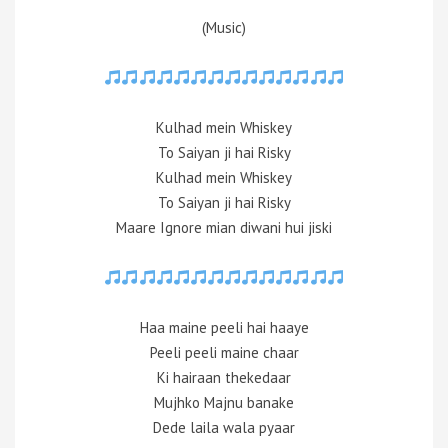
(Music)
Kulhad mein Whiskey
To Saiyan ji hai Risky
Kulhad mein Whiskey
To Saiyan ji hai Risky
Maare Ignore mian diwani hui jiski
Haa maine peeli hai haaye
Peeli peeli maine chaar
Ki hairaan thekedaar
Mujhko Majnu banake
Dede laila wala pyaar